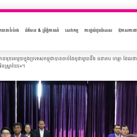
ភធានារ៉ាប់រង
ព័ត៌មាន & ព្រឹត្តិការណ៍
សេវាកម្ម
ការផ្តល់ជូនពិសេស
ឱកាសការង
វិតឈានមុខគេមួយក្នុងប្រទេសកម្ពុជាបានចាប់ដៃគូជាមួយនឹង ធនាគារ ហត្ថា ដែល
ិចស្រ្តាឃែរ»។