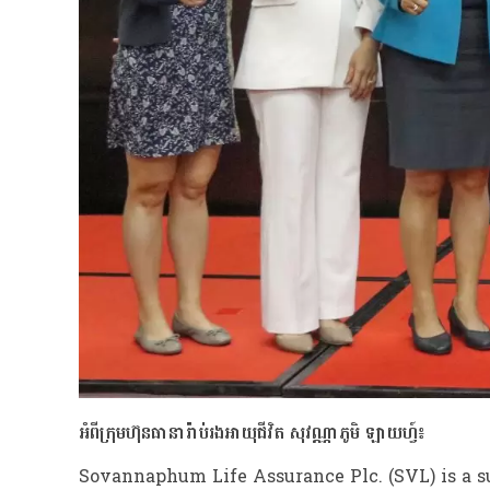
អំពីក្រុមហ៊ុនធានារ៉ាប់រងអាយុជីវិត សុវណ្ណាភូមិ ឡាយហ្វ៍៖
Sovannaphum Life Assurance Plc. (SVL) is a su