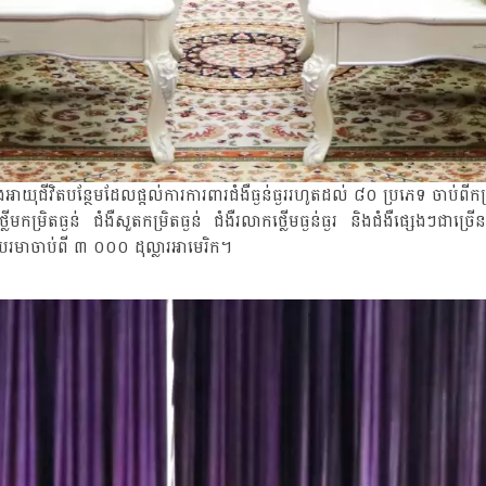
ជីវិតបន្ថែមដែលផ្តល់ការការពារជំងឺធ្ងន់ធ្ងររហូតដល់ ៨០ ប្រភេទ ចាប់ពីកម្រ
ថ្លើមកម្រិតធ្ងន់ ជំងឺសួតកម្រិតធ្ងន់ ជំងឺរលាកថ្លើមធ្ងន់ធ្ងរ និងជំងឺផ្សេ
្បបរមាចាប់ពី ៣ ០០០ ដុល្លារអាមេរិក។