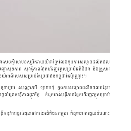
ានសេចក្តីសោមនស្សរីករាយយ៉ាងក្រៃលែងក្នុងការសម្ពោធផលិតផល
ុខភាព សុវត្ថិភាពផ្នែកហិរញ្ញវត្ថុសម្រាប់អតិថិជន និងគ្រួសារ
នយ៉ាងពិសេសសម្រាប់តែប្រជាជនកម្ពុជាតែប៉ុណ្ណោះ។
ជាមួយ សុវណ្ណាភូមិ ឡាយហ្វ៍ ក្នុងការសម្ពោធផលិតផលបន្ថែម
្តិភាពផ្លូវចិត្ត ក៏ដូចជាសុវត្ថិភាពផ្នែកហិរញ្ញវត្ថុសម្រាប់
្រីកនូវការផ្តល់ជូនទៅកាន់អតិថិជនកម្ពុជា ក៏ដូចជាការផ្តល់ដំណោះ