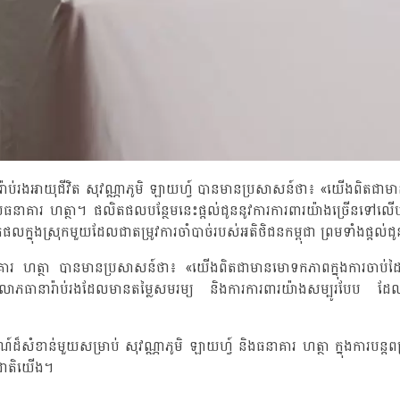
៉ាប់រងអាយុជីវិត សុវណ្ណាភូមិ ឡាយហ្វ៍ បានមានប្រសាសន៍ថា៖ «យើងពិតជាម
ធនាគារ ហត្ថា។ ផលិតផលបន្ថែមនេះផ្តល់ជូននូវការការពារយ៉ាងច្រើនទៅលើបញ្ហាស
្នុងស្រុកមួយដែលជាតម្រូវការចាំបាច់របស់អតិថិជនកម្ពុជា ព្រមទាំងផ្តល់ជូ
រ ហត្ថា បានមានប្រសាសន៍ថា៖ «យើងពិតជាមានមោទកភាពក្នុងការចាប់ដៃគូ
ានារ៉ាប់រងដែលមានតម្លៃសមរម្យ និងការការពារយ៉ាងសម្បូរបែប ដែលផ្តល់ជូនសន
ដ៏សំខាន់មួយសម្រាប់ សុវណ្ណាភូមិ ឡាយហ្វ៍ និងធនាគារ ហត្ថា ក្នុងការបន្តពង
មជាតិយើង។