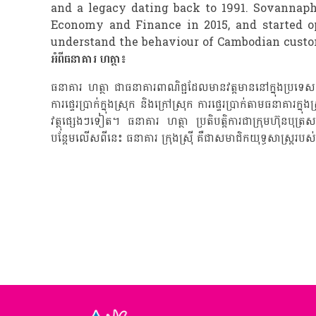
and a legacy dating back to 1991. Sovannaph
Economy and Finance in 2015, and started op
understand the behaviour of Cambodian custome
អំពីធនាគារ ហត្ថា៖
ធនាគារ ហត្ថា ជាធនាគារពាណិជ្ជដែលមានវត្តមាននៅក្នុងប្រទេសក
ការផ្ទេរប្រាក់ក្នុងស្រុក និងក្រៅស្រុក ការផ្ទេរប្រាក់តាមធ
វត្ថុផ្សេងៗទៀត។ ធនាគារ ហត្ថា ប្រតិបត្តិការជាក្រុមហ៊ុនបុត្
បន្តែមលើសពីនេះ ធនាគារ ក្រុងស៊្រី គឺជាសមាជិកយុទ្ធសាស្ត្ររបស់