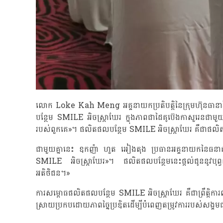
លោក Loke Kah Meng អគ្គនាយកប្រតិបត្តិនៃក្រុមហ៊ុនធានារ
បន្ថែម SMILE អិចស្រ្តាឃែរ ក្នុងភាពជាដៃគូប៊េងកាសួរេនជាមួយ
របស់ពួកគេ»។ ផលិតផលបន្ថែម SMILE អិចស្រ្តាឃែរ គឺជាផលិតផលក
ជាមួយគ្នានេះ ឧកញ៉ា ហួត អៀងតុង ប្រធានអគ្គនាយកនៃធនាគា
SMILE អិចស្រ្តាឃែរ»។ ផលិតផលបន្ថែមនេះផ្តល់ជូននូវបុព្វលាភធ
អតិថិជន។»
ការសម្ពោធផលិតផលបន្ថែម SMILE អិចស្រ្តាឃែរ គឺជាព្រឹត្តិការណ៍
ស្រាយប្រកបដោយភាពច្នៃប្រឌិតដើម្បីបំពេញតម្រូវការរបស់សង្គ