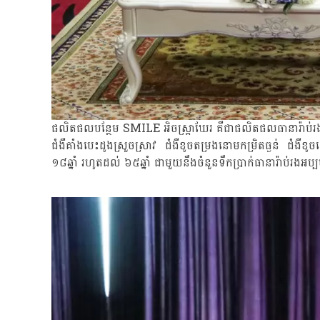
ផលិតផលបន្ថែម SMILE អិចស្រ្តាឃែរ គឺជាផលិតផលធានារ៉ាប់រងអាយុ
ជំងឺគាំងបេះដូងស្រួចស្រាវ ជំងឺខូចតម្រងនោមកម្រិតធ្ងន់ ជំងឺខូច
១៨ឆ្នាំ រហូតដល់ ៦៥ឆ្នាំ ជាមួយនឹងចំនួនទឹកប្រាក់ធានារ៉ាប់រងអប