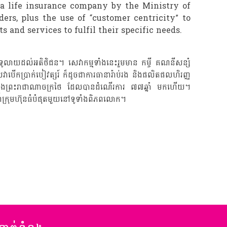
 a life insurance company by the Ministry of
rs, plus the use of “customer centricity” to
and services to fulfil their specific needs.
លំទូលាយដល់អតិថិជន។ សេវាកម្មទាំងនេះរួមមាន កម្ចី គណនីសន្សំ
វាបើកប្រាក់បៀវត្សរ៍ ក៏ដូចជាការធានារ៉ាប់រង និងផលិតផលហិរញ្ញ
្រាំ នៅក្នុងព្រះរាជាណាចក្រថៃ ដែលបានដំណើរការ ៧៧ឆ្នាំ មកហើយ។
និងជាក្រុមហ៊ុនធំបំផុតមួយនៅទូទាំងពិភពលោក។