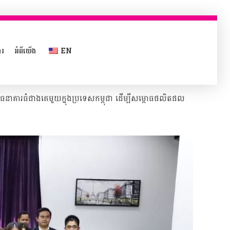
ារ
អំពីយើង
EN
ជាធនាគារធំជាងគេមួយក្នុងប្រទេសកម្ពុជា ដើម្បីសម្ពោធផលិតផល