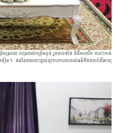
ិតស្រាល រហូតដល់កម្រិតធ្ងន់ រួមមានទាំង ជំងឺមហារីក ការវះកាត់
ងៗជាច្រើនទៀត។ ផលិតផលនេះផ្តល់នូវការការពារដល់អតិថិជនចាប់ពីអាយុ