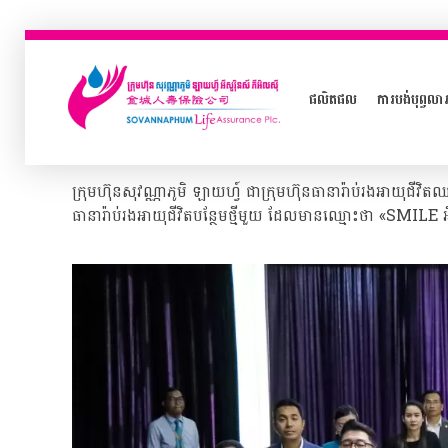
ផលិតផល
ការបង់បុព្វលា
ក្រុមហ៊ុនធានារ៉ាប់រងអាយុជីវិត សុវណ្ណាភូមិ ឡាយហ្វ៍
ក្រុមហ៊ុនសុវណ្ណាភូមិ ឡាយហ្វ៍ ជាក្រុមហ៊ុនធានារ៉ាប់រងអាយុជី
ធានារ៉ាប់រងអាយុជីវិតបន្ថែមថ្មីមួយ ដែលមានឈ្មោះថា «SMILE អ