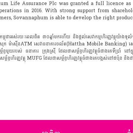
um Life Assurance Plc was granted a full licence as
erations in 2016. With strong support from shareholde
rs, Sovannaphum is able to develop the right products 
ម្ពុជាអស់រយៈពេលជិត ៣០ឆ្នាំមកហើយ និងផ្តល់សេវាកម្មហិរញ្ញវត្ថុយ៉ាងទូ
នាគារក្នុងស្រុក ម៉ាស៊ីនATM សេវាធនាគារចល័ត(Hattha Mobile Banking) សេ
រសម្ព័ន្ធមួយរបស់ ធនាគារ ក្រុងស៊្រី ដែលជាសម្ព័ន្ធហិរញ្ញវត្ថុធំជាងគេទីប
សម្ព័ន្ធហិរញ្ញវត្ថុ MUFG ដែលជាសម្ព័ន្ធហិរញ្ញវត្ថុធំជាងគេបង្អស់នៅជប៉ុន 