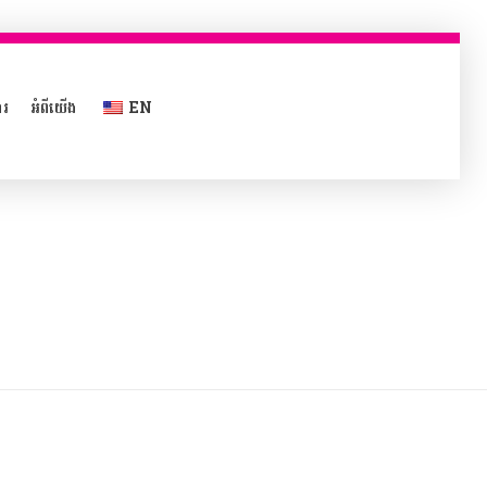
ារ
អំពីយើង
EN