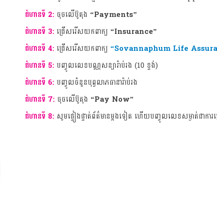
ជំហានទី 2:
ចុចលើប៊ូតុង
“Payments”
ជំហានទី 3:
ជ្រើសរើសយកពាក្យ
“Insurance”
ជំហានទី 4:
ជ្រើសរើសយកពាក្យ
“Sovannaphum Life Assura
ជំហានទី 5:
បញ្ចូលលេខបណ្ណសន្យារ៉ាប់រង (10 ខ្ទង់)
ជំហានទី 6:
បញ្ចូលចំនួនបុព្វលាភធានារ៉ាប់រង
ជំហានទី 7:
ចុចលើប៊ូតុង
“Pay Now”
ជំហានទី 8:
សូមផ្ទៀងផ្ទាត់ព័ត៌មានម្តងទៀត ហើយបញ្ចូលលេខសម្ងាត់ជាការ