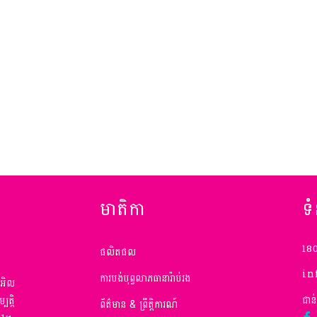
មាតិកា
ទ
180
ផលិតផល
in
ការបង់បុព្វលាភធានារ៉ាប់រង
ីអិល
ជាន
ត្តិ
ព័ត៌មាន & ព្រឹត្តិការណ៍