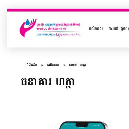
ផលិតផល
ការបង់បុព្វលា
ក្រុមហ៊ុនធានារ៉ាប់រងអាយុជីវិត សុវណ្ណាភូមិ ឡាយហ្វ៍
ទំព័រដើម
»
ផលិតផល
»
ធនាគារ ហត្ថា
ធនាគារ ហត្ថា