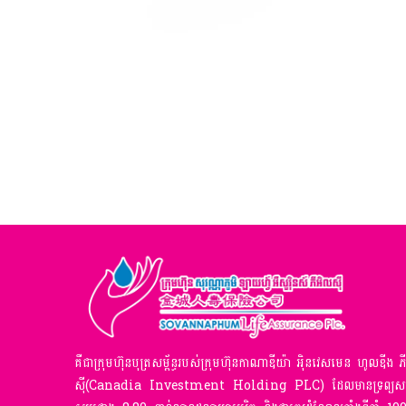
គឺជាក្រុមហ៊ុនបុត្រសម្ព័ន្ធរបស់ក្រុមហ៊ុនកាណាឌីយ៉ា អ៉ិនវេសមេន ហូលឌីង ភ
ស៊ី(Canadia Investment Holding PLC) ដែលមានទ្រព្យសម្ប