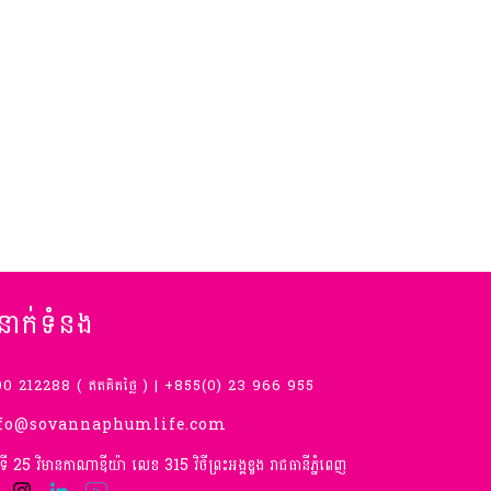
ំនាក់ទំនង
0 212288 ( ឥតគិតថ្លៃ ) | +855(0) 23 966 955
fo@sovannaphumlife.com
់ទី 25 វិមានកាណាឌីយ៉ា លេខ 315 វិថីព្រះអង្គឌួង រាជធានីភ្នំពេញ