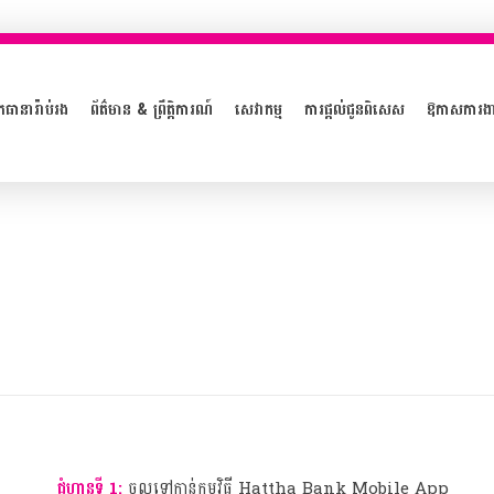
ភធានារ៉ាប់រង
ព័ត៌មាន & ព្រឹត្តិការណ៍
សេវាកម្ម
ការផ្តល់ជូនពិសេស
ឱកាសការង
ជំហានទី 1:
ចូលទៅកាន់កម្មវិធី Hattha Bank Mobile App