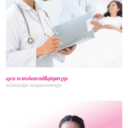
ស្មាយ ការពារចំណាយជំងឺធ្ងន់ធ្ងរជាក្រុម
ផលិតផលបន្ថែម នៃគម្រោងការពារជាក្រុម