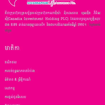
គឺជាក្រុមហ៊ុនបុត្រសម្ព័ន្ធរបស់ក្រុមហ៊ុនកាណាឌីយ៉ា អ៉ិនវេសមេន ហូលឌីង ភីអិល
ស៊ី(Canadia Investment Holding PLC) ដែលមានទ្រព្យសម្បត្តិសរុប
ជាង 8.89 ពាន់លានដុល្លារអាមេរិក និងជាកេរដំណែលតាំងពីឆ្នាំ 1991។
ស្វែងយល់
បន្ថែម
មាតិកា
ផលិតផល
ការបង់បុព្វលាភធានារ៉ាប់រង
ព័ត៌មាន & ព្រឹត្តិការណ៍
សេវាកម្ម
ការផ្តល់ជូនពិសេស