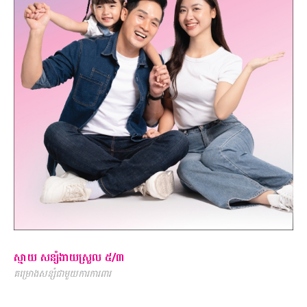
ស្មាយ សន្សំងាយស្រួល ៥/៣
គម្រោងសន្សំជាមួយការការពារ