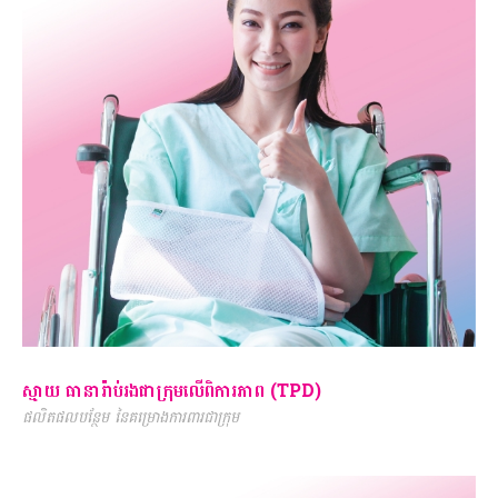
ស្មាយ ធានារ៉ាប់រងជាក្រុមលើពិការភាព (TPD)
ផលិតផលបន្ថែម នៃគម្រោងការពារជាក្រុម