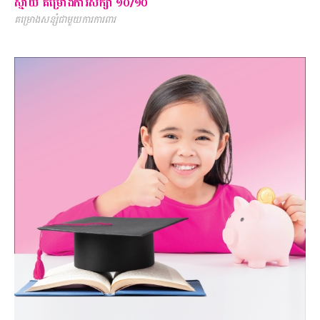
ស្មាយ គម្រោងការសិក្សា ១០/១០
គម្រោងសន្សំជាមួយការការពារ