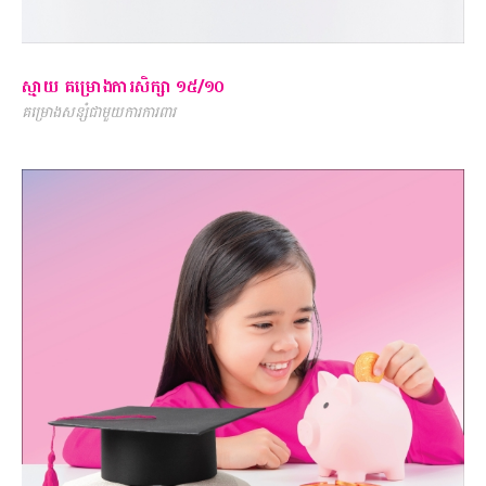
ស្មាយ គម្រោងការសិក្សា ១៥/១០
គម្រោងសន្សំជាមួយការការពារ