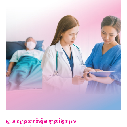
ស្មាយ​ អត្ថប្រយោជន៍មន្ទីរពេទ្យប្រចាំថ្ងៃជាក្រុម