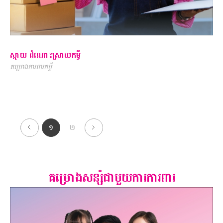
ស្មាយ ដំណោះស្រាយកម្ចី
គម្រោងការពារកម្ចី
១
២
គម្រោងសន្សំជាមួយការការពារ