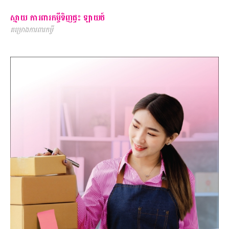
ស្មាយ ការពារកម្ចីទិញផ្ទះ ឡាយថ៍
គម្រោងការពារកម្ចី