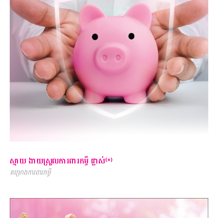
ស្មាយ ងាយស្រួលការពារកម្ចី ផ្លាស់⁽⁺⁾
គម្រោងការពារកម្ចី