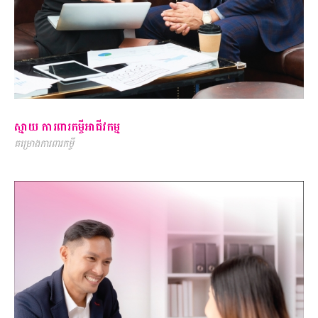
ស្មាយ ការពារកម្ចីអាជីវកម្ម
គម្រោងការពារកម្ចី