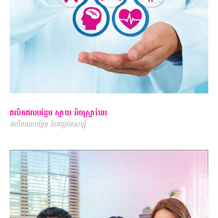
ផលិតផលបន្ថែម ស្មាយ អិចស្រ្តាឃែរ
ផលិតផលបន្ថែម នៃគម្រោងសន្សំ