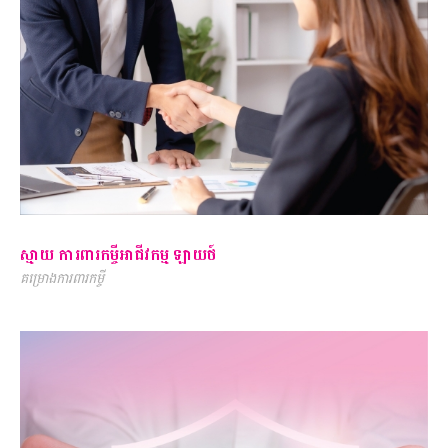
ស្មាយ ការពារកម្ចីអាជីវកម្ម ឡាយថ៍
គម្រោងការពារកម្ចី