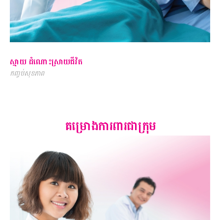
ស្មាយ ដំណោះស្រាយជីវិត
កញ្ចប់សុខភាព
គម្រោងការពារជាក្រុម