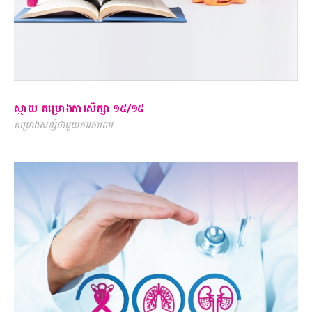
ស្មាយ គម្រោងការសិក្សា ១៥/១៥
គម្រោងសន្សំជាមួយការការពារ