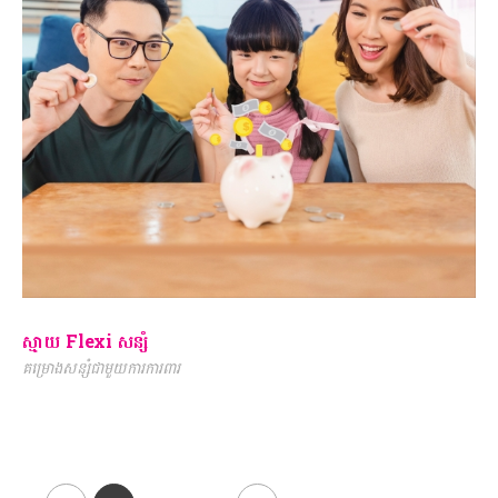
ស្មាយ Flexi សន្សំ
គម្រោងសន្សំជាមួយការការពារ