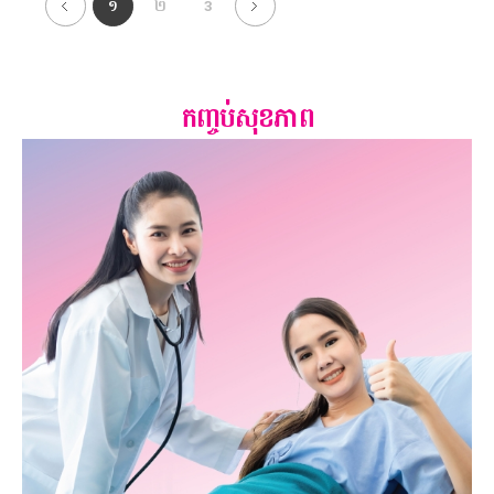
១
២
3
កញ្ចប់សុខភាព