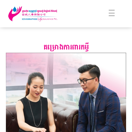
គម្រោងការពារកម្ចី