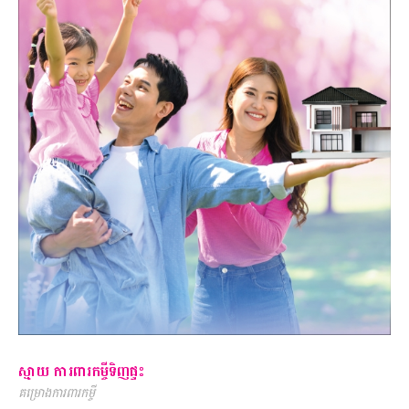
ស្មាយ ការពារកម្ចីទិញផ្ទះ
គម្រោងការពារកម្ចី