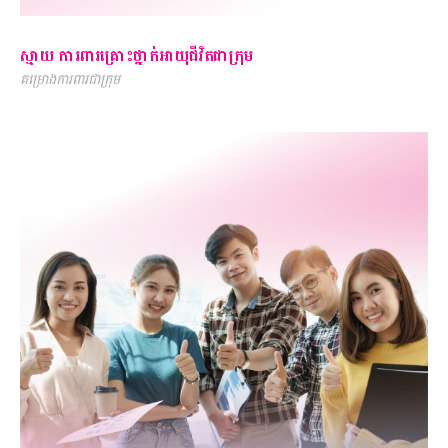
ស្មាយ ការពារគ្រោះថ្នាក់អាយុជីវិតជាក្រុម
គម្រោងការពារជាក្រុម