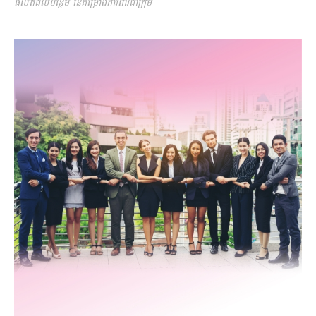
ផលិតផលបន្ថែម នៃគម្រោងការពារជាក្រុម