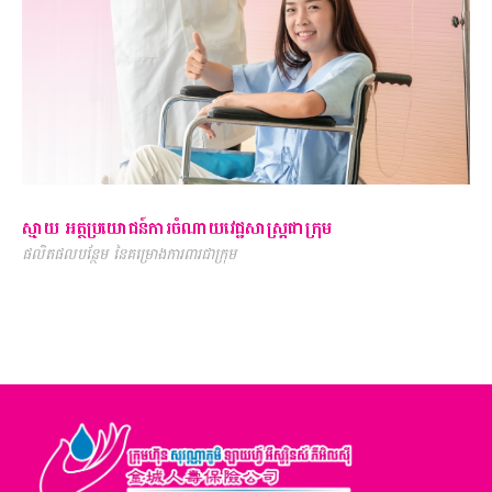
ស្មាយ អត្ថប្រយោជន៍ការចំណាយវេជ្ជសាស្រ្តជាក្រុម
ផលិតផលបន្ថែម នៃគម្រោងការពារជាក្រុម