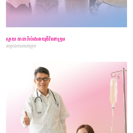
ស្មាយ ធានារ៉ាប់រងអាយុជីវិតជាក្រុម
គម្រោងការពារជាក្រុម