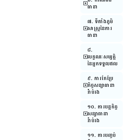
ធានា
៧. ទីតាំងភូមិ
សាស្រ្តនៃការ
ធានា
៨.
លក្ខណៈសម្បត្តិ
នៃអ្នកទទួលផល
៩. ការកែប្រែ
កិច្ចសន្យាធានា
រ៉ាប់រង
១០. ការបន្តកិច្ច
សន្យាធានា
រ៉ាប់រង
១១. ការបញ្ចប់