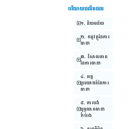
បរិយាយផលិតផល
១. និយមន័យ
២. កម្មវត្ថុនៃការ
ធានា
៣. វិសាលភាព
នៃការធានា
៤. អត្ថ
ប្រយោជន៍នៃការ
ធានា
៥. ការបង់
បុព្វលាភធានា
រ៉ាប់រង
៦. ករណីមិន