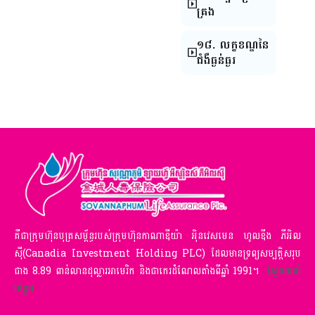
គ្រង
១៨. លក្ខខណ្ឌនៃ
ជំងឺធ្ងន់ធ្ងរ
គឺជាក្រុមហ៊ុនបុត្រសម្ព័ន្ធរបស់ក្រុមហ៊ុនកាណាឌីយ៉ា អ៉ិនវេសមេន ហូលឌីង ភីអិល
ស៊ី(Canadia Investment Holding PLC) ដែលមានទ្រព្យសម្បត្តិសរុប
ជាង 8.89 ពាន់លានដុល្លារអាមេរិក និងជាកេរដំណែលតាំងពីឆ្នាំ 1991។
ស្វែងយល់
បន្ថែម