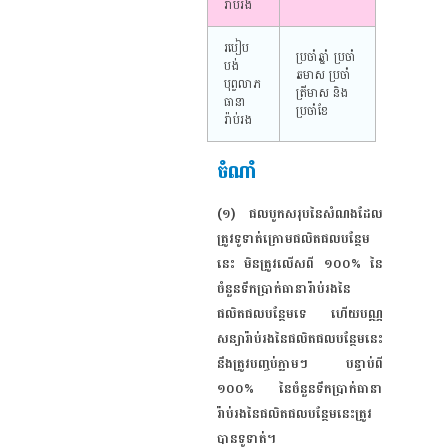
រ៉ាប់រង
របៀប
ប្រចាំឆ្នាំ ប្រចាំ
បង់
ឆមាស ប្រចាំ
បុព្វលាភ
ត្រីមាស និង
ធានា
ប្រចាំខែ
រ៉ាប់រង
ចំណាំ
(១) ផលបូកសរុបនៃសំណងដែល
ត្រូវទូទាត់ក្រោមផលិតផលបន្ថែម
នេះ មិនត្រូវលើសពី ១០០% នៃ
ចំនួនទឹកប្រាក់ធានារ៉ាប់រងនៃ
ផលិតផលបន្ថែមទេ ហើយបណ្ណ
សន្យារ៉ាប់រងនៃផលិតផលបន្ថែមនេះ
នឹងត្រូវបញ្ចប់ភ្លាមៗ បន្ទាប់ពី
១០០% នៃចំនួនទឹកប្រាក់ធានា
រ៉ាប់រងនៃផលិតផលបន្ថែមនេះត្រូវ
បានទូទាត់។