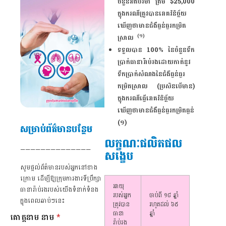
ចំនួនអតិបរមា ត្រឹម $25,000
ក្នុងករណីត្រូវបានរោគវិនិច្ឆ័យ
ឃើញថាមានជំងឺធ្ងន់ធ្ងរកម្រិត
(១)
ស្រាល
ទទួលបាន 100% នៃចំនួនទឹក
ប្រាក់ធានារ៉ាប់រងដោយកាត់នូវ
ទឹកប្រាក់សំណងនៃជំងីធ្ងន់ធ្ងរ
កម្រិតស្រាល (ប្រសិនបើមាន)
ក្នុងករណីធ្វើរោគវិនិច្ឆ័យ
ឃើញថាមានជំងឺធ្ងន់ធ្ងរកម្រិតធ្ងន់
(១)
សម្រាប់ព័ត៌មានបន្ថែម
លក្ខណៈផលិតផល
——————————————
សង្ខេប
សូមផ្តល់ព័ត៌មានរបស់អ្នកនៅខាង
ក្រោម ដើម្បីឱ្យក្រុមការងារទីប្រឹក្សា
អាយុ
ធានារ៉ាប់រងរបស់យើងទំនាក់ទំនង
របស់អ្នក
ចាប់ពី ១៨ ឆ្នាំ
ក្នុងពេលឆាប់ៗនេះ
ត្រូវបាន
រហូតដល់ ៦៥
ធានា
ឆ្នាំ
គោត្តនាម នាម
*
រ៉ាប់រង