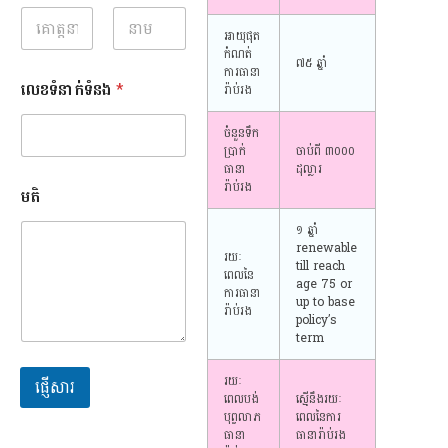
អាយុផុត
កំណត់
First
Last
៧៥ ឆ្នាំ
ការធានា
លេខទំនាក់ទំនង
*
រ៉ាប់រង
ចំនួនទឹក
ប្រាក់
ចាប់ពី ៣០០០
ធានា
ដុល្លារ
រ៉ាប់រង
មតិ
១​ ឆ្នាំ
renewable
រយៈ
till reach
ពេលនៃ
age 75 or
ការធានា
up to base
រ៉ាប់រង
policy’s
term
រយៈ
ផ្ញើសារ
ពេលបង់
ស្មើនឹងរយៈ
បុព្វលាភ
ពេលនៃការ
ធានា
ធានារ៉ាប់រង