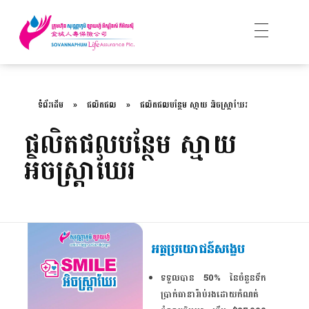
ទំព័រដើម
»
ផលិតផល
»
ផលិតផលបន្ថែម ស្មាយ អិចស្រ្តាឃែរ
ផលិតផលបន្ថែម ស្មាយ
អិចស្រ្តាឃែរ
អត្ថប្រយោជន៍សង្ខេប
ទទួលបាន 50% នៃចំនួនទឹក
ប្រាក់ធានារ៉ាប់រងដោយកំណត់