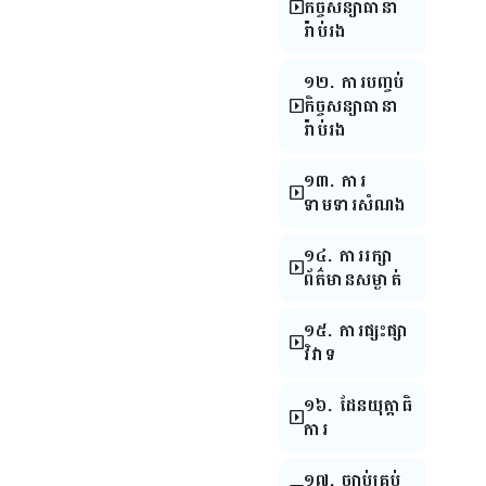
កិច្ចសន្យាធានា
រ៉ាប់រង
១២. ការបញ្ចប់
កិច្ចសន្យាធានា
រ៉ាប់រង
១៣. ការ
ទាមទារសំណង
១៤. ការរក្សា
ព័ត៌មានសម្ងាត់
១៥. ការផ្សះផ្សា
វិវាទ
១៦. ដែនយុត្តាធិ
ការ
១៧. ច្បាប់គ្រប់