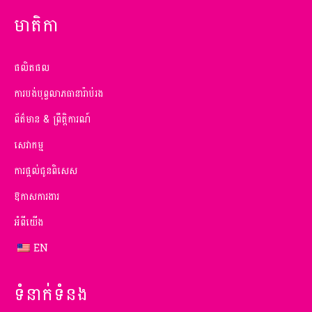
មាតិកា
ផលិតផល
ការបង់បុព្វលាភធានារ៉ាប់រង
ព័ត៌មាន & ព្រឹត្តិការណ៍
សេវាកម្ម
ការផ្តល់ជូនពិសេស
ឱកាសការងារ
អំពីយើង
EN
ទំនាក់ទំនង